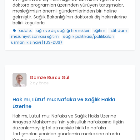
doktora programları üzerinden yürüyen tartışmalar,
mesleğimizin önemli gündemlerinden biri haline
gelmiştir. Sağlık Bakanlığı’nın doktoralı diş hekimlerine
belirli koşullarla...
adalet
ağız ve diş sağlığı hizmetleri
eğitim
istihdam
mezuniyet sonrası eğitim
sağlık politikası/politikaları
uzmanlık sınavı (TUS-DUS)
Gamze Burcu Gül
2 ay önce
Hak mı, Lütuf mu: Nafaka ve Sağlık Hakkı
Üzerine
Hak mı, Lütuf mu: Nafaka ve Sağlık Hakkı Üzerine
Anayasa Mahkemesi´nin yoksulluk nafakasına ilişkin
düzenlemeyi iptal etmesiyle birlikte nafaka
tartışmaları yeniden gündemin merkezine oturdu.
Kararın gerekçesi...