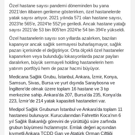
Özel hastane sayısı pandemi döneminden bu yana
2021’den itibaren gerileme gösterirken, özel hastanelerde
yatak sayısı artıyor. 2021 yılında 571 olan hastane sayısı,
2023’te 565’e, 2024’te 552’ye geriledi. Ancak hastane yatağı
sayısı 2021’de 53 bin 805’ten 2024’te 54 bin 394’e yükseldi.
Özel hastanelerin sayısı son yıllarda azalırken, bazıları
kapanıyor ancak sağlık sermayesi buharlaşmayor, sağlık
pazarı içerisinde el değiştiriyor. Orta ölçekli özel hastaneler
kapanırken veya bulunduğu lokasyonlarda pazar payları
daralırken, büyük sermayeli holding hastanelerin hem
yatırım portföyü hem de pazar hacmi büyüyor.
Medicana Sağlık Grubu, İstanbul, Ankara, İzmir, Konya,
Samsun, Sivas, Bursa ve yurt dışında Saraybosna ve
İngiltere’de olmak üzere toplam 16 hastane ve 3 tıp
merkezine sahip. Ankara’da 207, Bursa’da 235, Konya’da
223, İzmir’de 214 yatak kapasiteli hastaneleri var.
Medipol Sağlık Grubunun İstanbul ve Ankara’da toplam 11
hastanesi bulunuyor. Kurucularından Fahrettin Koca’nın 6
yıl Sağlık Bakanlığı görevini de yürüttüğü süre zarfında
grubun büyümesi hızlanmıştır. Emlak değeri açısından
kıymetli Ankara TCDD Garı ve Atatürk Orman Çiftliği