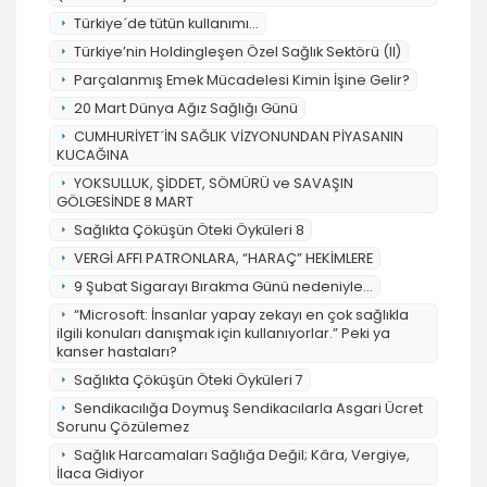
Türkiye´de tütün kullanımı...
Türkiye’nin Holdingleşen Özel Sağlık Sektörü (II)
Parçalanmış Emek Mücadelesi Kimin İşine Gelir?
20 Mart Dünya Ağız Sağlığı Günü
CUMHURİYET´İN SAĞLIK VİZYONUNDAN PİYASANIN
KUCAĞINA
YOKSULLUK, ŞİDDET, SÖMÜRÜ ve SAVAŞIN
GÖLGESİNDE 8 MART
Sağlıkta Çöküşün Öteki Öyküleri 8
VERGİ AFFI PATRONLARA, “HARAÇ” HEKİMLERE
9 Şubat Sigarayı Bırakma Günü nedeniyle...
“Microsoft: İnsanlar yapay zekayı en çok sağlıkla
ilgili konuları danışmak için kullanıyorlar.” Peki ya
kanser hastaları?
Sağlıkta Çöküşün Öteki Öyküleri 7
Sendikacılığa Doymuş Sendikacılarla Asgari Ücret
Sorunu Çözülemez
Sağlık Harcamaları Sağlığa Değil; Kâra, Vergiye,
İlaca Gidiyor