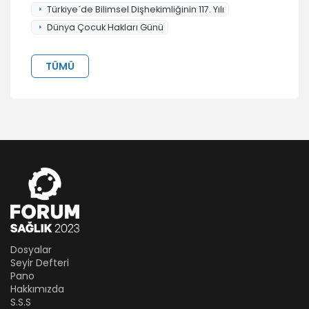
Türkiye´de Bilimsel Dişhekimliğinin 117. Yılı
Dünya Çocuk Hakları Günü
TÜMÜ
Dosyalar
Seyir Defteri
Pano
Hakkımızda
S.S.S