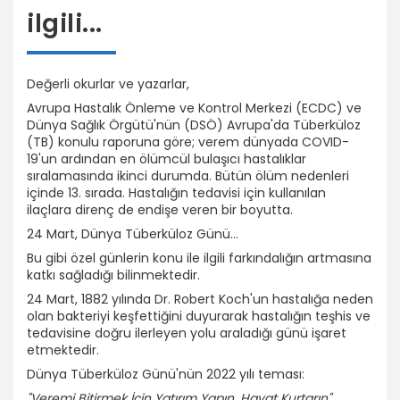
ilgili...
Değerli okurlar ve yazarlar,
Avrupa Hastalık Önleme ve Kontrol Merkezi (ECDC) ve
Dünya Sağlık Örgütü'nün (DSÖ) Avrupa'da Tüberküloz
(TB) konulu raporuna göre; verem dünyada COVID-
19'un ardından en ölümcül bulaşıcı hastalıklar
sıralamasında ikinci durumda. Bütün ölüm nedenleri
içinde 13. sırada. Hastalığın tedavisi için kullanılan
ilaçlara direnç de endişe veren bir boyutta.
24 Mart, Dünya Tüberküloz Günü...
Bu gibi özel günlerin konu ile ilgili farkındalığın artmasına
katkı sağladığı bilinmektedir.
24 Mart, 1882 yılında Dr. Robert Koch'un hastalığa neden
olan bakteriyi keşfettiğini duyurarak hastalığın teşhis ve
tedavisine doğru ilerleyen yolu araladığı günü işaret
etmektedir.
Dünya Tüberküloz Günü'nün 2022 yılı teması:
"Veremi Bitirmek İçin Yatırım Yapın, Hayat Kurtarın"