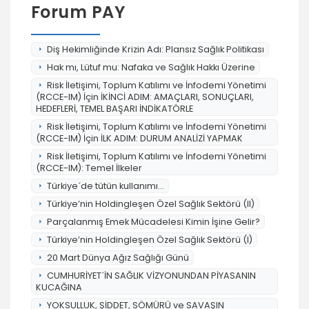
Forum PAY
Diş Hekimliğinde Krizin Adı: Plansız Sağlık Politikası
Hak mı, Lütuf mu: Nafaka ve Sağlık Hakkı Üzerine
Risk İletişimi, Toplum Katılımı ve İnfodemi Yönetimi
(RCCE-IM) İçin İKİNCİ ADIM: AMAÇLARI, SONUÇLARI,
HEDEFLERİ, TEMEL BAŞARI İNDİKATÖRLE
Risk İletişimi, Toplum Katılımı ve İnfodemi Yönetimi
(RCCE-IM) İçin İLK ADIM: DURUM ANALİZİ YAPMAK
Risk İletişimi, Toplum Katılımı ve İnfodemi Yönetimi
(RCCE-IM): Temel İlkeler
Türkiye´de tütün kullanımı...
Türkiye’nin Holdingleşen Özel Sağlık Sektörü (II)
Parçalanmış Emek Mücadelesi Kimin İşine Gelir?
Türkiye’nin Holdingleşen Özel Sağlık Sektörü (I)
20 Mart Dünya Ağız Sağlığı Günü
CUMHURİYET´İN SAĞLIK VİZYONUNDAN PİYASANIN
KUCAĞINA
YOKSULLUK, ŞİDDET, SÖMÜRÜ ve SAVAŞIN