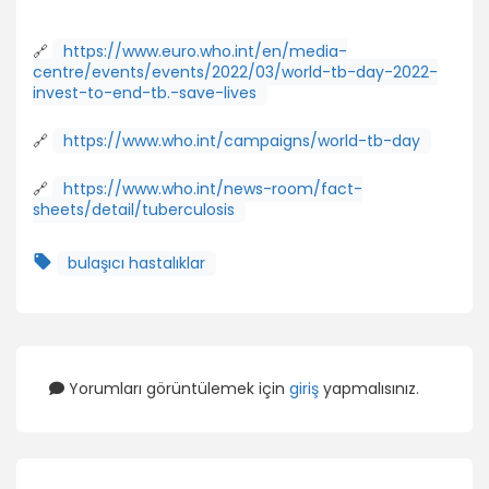
🔗
https://www.euro.who.int/en/media-
centre/events/events/2022/03/world-tb-day-2022-
invest-to-end-tb.-save-lives
🔗
https://www.who.int/campaigns/world-tb-day
🔗
https://www.who.int/news-room/fact-
sheets/detail/tuberculosis
bulaşıcı hastalıklar
Yorumları görüntülemek için
giriş
yapmalısınız.