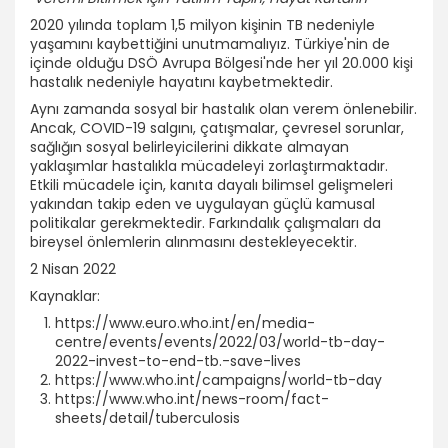
2020 yılında toplam 1,5 milyon kişinin TB nedeniyle
yaşamını kaybettiğini unutmamalıyız. Türkiye'nin de
içinde olduğu DSÖ Avrupa Bölgesi'nde her yıl 20.000 kişi
hastalık nedeniyle hayatını kaybetmektedir.
Aynı zamanda sosyal bir hastalık olan verem önlenebilir.
Ancak, COVID-19 salgını, çatışmalar, çevresel sorunlar,
sağlığın sosyal belirleyicilerini dikkate almayan
yaklaşımlar hastalıkla mücadeleyi zorlaştırmaktadır.
Etkili mücadele için, kanıta dayalı bilimsel gelişmeleri
yakından takip eden ve uygulayan güçlü kamusal
politikalar gerekmektedir. Farkındalık çalışmaları da
bireysel önlemlerin alınmasını destekleyecektir.
2 Nisan 2022
Kaynaklar:
https://www.euro.who.int/en/media-
centre/events/events/2022/03/world-tb-day-
2022-invest-to-end-tb.-save-lives
https://www.who.int/campaigns/world-tb-day
https://www.who.int/news-room/fact-
sheets/detail/tuberculosis