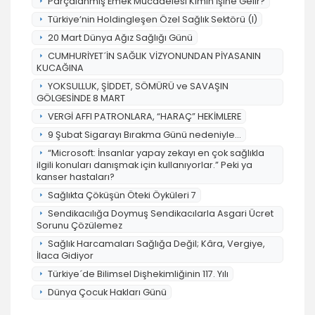
Parçalanmış Emek Mücadelesi Kimin İşine Gelir?
Türkiye’nin Holdingleşen Özel Sağlık Sektörü (I)
20 Mart Dünya Ağız Sağlığı Günü
CUMHURİYET´İN SAĞLIK VİZYONUNDAN PİYASANIN
KUCAĞINA
YOKSULLUK, ŞİDDET, SÖMÜRÜ ve SAVAŞIN
GÖLGESİNDE 8 MART
VERGİ AFFI PATRONLARA, “HARAÇ” HEKİMLERE
9 Şubat Sigarayı Bırakma Günü nedeniyle...
“Microsoft: İnsanlar yapay zekayı en çok sağlıkla
ilgili konuları danışmak için kullanıyorlar.” Peki ya
kanser hastaları?
Sağlıkta Çöküşün Öteki Öyküleri 7
Sendikacılığa Doymuş Sendikacılarla Asgari Ücret
Sorunu Çözülemez
Sağlık Harcamaları Sağlığa Değil; Kâra, Vergiye,
İlaca Gidiyor
Türkiye´de Bilimsel Dişhekimliğinin 117. Yılı
Dünya Çocuk Hakları Günü