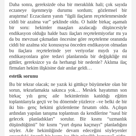
Daha sonra, gereksizde olsa bir meraklılık hali; çok sayıda
eczaneye üşenmeyip durumu sordum; gözlemsel bir
araştırma! Eczacıların yanıtı “ilgili ilaçların reçetelenmesinde
ciddi bir azalma var” şeklinde oldu. O halde birkaç aşamalı
bir soru: hekimler maaşları azalacağı düşüncesiyle
endikasyon olduğu halde bazı ilaçları reçetelemiyorlar mı ya
da bu mevzuat çıkmadan öncesine göre reçeteleme oranında
ciddi bir azalma söz konusuysa önceden endikasyon olmadan
bu ilaçlara reçetelerinde yer veriyorlar mıydı ya da
endikasyonlara göre tedavi planlarında bir değişikliğe mi
gittiler, gereksizce ya da herhangi bir nedenle? Aklıma ilaç
firmaları hekim ilişkisine dair anılar geldi…
estetik sorunu
Bu bir tekrar olacak; ne yazık ki gittikçe büyümekte olan bir
sorun, tekrarlamakta sakınca yok… Meslek hayatımın son
birkaç yılı genç aile hekimlerinin katıldığı eğitim
toplantılarıyla geçti ve bu dönemde yüzlerce –ve belki de bir
iki bin- genç hekimi gözlemleme fırsatım oldu. Açılışın
ardından yapılan tanışma toplantısın da kendilerine “nasıl bir
gelecek planladıkları” sorulur. Bir kısmı “uzmanlık
düşündüğünü” bir kısmı “yurt dışına kaçmayı” planladığını
söyler. Aile hekimliğinde devam edeceğini söyleyenler