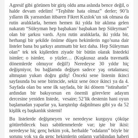
Agresif gibi görünen bir giriş oldu ama aslında bence değil, o
halde devam edelim! “Teşbihte hata olmaz” derler; 90’lı
yılların ilk yarısından itibaren Fikret Kızılok’un sık olmasa da
rutin aralıklarla, hemen hemen iki yılda bir aklıma gelen
nakaratı “Süleyman hep başbakan/ başbakan hep Süleyman”
olan bir şarkısı vardı. Aynı rutin aralıklarla, iki yılda bir,
herhangi bir şekilde önüme düşen hekimlerin ngo’suna dair
listeler bana bu şarkıyı anımsattı bir kez daha. Hep Süleyman
olan” tek tek kişilerden ziyade bir bütün olarak listedeki
isimler; o isimler,
o yüzler… (Kuşkusuz arada travmatik
dönemlerde olmuyor değil!) Neredeyse 30 yıldır hiç
değişmiyor, bu bağlamda değişen sadece yaş ortalaması;
altmıştan yukarı doğru gidiş! Önceki sene listenin ikinci
sayfasında bu sene birincide, sekiz sene önce ikinci ya da 4.
Sayfada olan bu sene ilk sayfada, bir iki dönem “istirahatin”
ardından bir bakıyorsun en önemli görevlere adayım
dercesine yeniden listede,
vesaire; 52’lik destenin hani oyun
başlamadan yaparlar ya, karıştırılıp dağıtılması gibi ya da 52
kişilik eş başkanlık sistemi!
Bu listelerde değişmeyen ve neredeyse kurguyu çöküşe
götürebilecek bazı sabitlenmelerde var; işte bir ikisi:
neredeyse hiç genç hekim yok, herhalde “odaların” böyle bir
sorunu yok ya da genç hekimlerin onların varlığından haberi