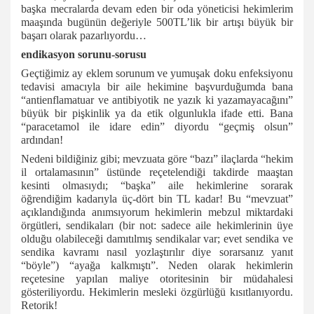
başka mecralarda devam eden bir oda yöneticisi hekimlerim
maaşında bugünün değeriyle 500TL’lik bir artışı büyük bir
başarı olarak pazarlıyordu…
endikasyon sorunu-sorusu
Geçtiğimiz ay eklem sorunum ve yumuşak doku enfeksiyonu
tedavisi amacıyla bir aile hekimine başvurduğumda bana
“antienflamatuar ve antibiyotik ne yazık ki yazamayacağını”
büyük bir pişkinlik ya da etik olgunlukla ifade etti. Bana
“paracetamol ile idare edin” diyordu “geçmiş olsun”
ardından!
Nedeni bildiğiniz gibi; mevzuata göre “bazı” ilaçlarda “hekim
il ortalamasının” üstünde reçetelendiği takdirde maaştan
kesinti olmasıydı; “başka” aile hekimlerine sorarak
öğrendiğim kadarıyla üç-dört bin TL kadar! Bu “mevzuat”
açıklandığında anımsıyorum hekimlerin mebzul miktardaki
örgütleri, sendikaları (bir not: sadece aile hekimlerinin üye
olduğu olabileceği damıtılmış sendikalar var; evet sendika ve
sendika kavramı nasıl yozlaştırılır diye sorarsanız yanıt
“böyle”) “ayağa kalkmıştı”. Neden olarak hekimlerin
reçetesine yapılan maliye otoritesinin bir müdahalesi
gösteriliyordu. Hekimlerin mesleki özgürlüğü kısıtlanıyordu.
Retorik!