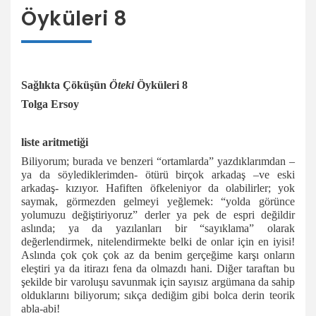
Öyküleri 8
Sağlıkta Çöküşün
Öteki
Öyküleri 8
Tolga Ersoy
liste aritmetiği
Biliyorum; burada ve benzeri “ortamlarda” yazdıklarımdan –
ya da söylediklerimden- ötürü birçok arkadaş –ve eski
arkadaş- kızıyor. Hafiften öfkeleniyor da olabilirler; yok
saymak, görmezden gelmeyi yeğlemek: “yolda görünce
yolumuzu değiştiriyoruz” derler ya pek de espri değildir
aslında; ya da yazılanları bir “sayıklama” olarak
değerlendirmek, nitelendirmekte belki de onlar için en iyisi!
Aslında çok çok çok az da benim gerçeğime karşı onların
eleştiri ya da itirazı fena da olmazdı hani. Diğer taraftan bu
şekilde bir varoluşu savunmak için sayısız argümana da sahip
olduklarını biliyorum; sıkça dediğim gibi bolca derin teorik
abla-abi!