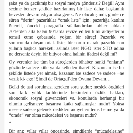
şaka ya da gecikmiş bir sosyal medya gönderisi? Değil! Aynı
seçime benzer şekilde hazırlanmış bir liste daha; başkanlık
hevesleri devam ediyor olsa gerek. Ne olacak şimdi; günlerce
süren “derin” pazarlıklar “ortak liste” için; pazarlığa katılım
önemli, önceki paragrafta sıfatlandırılan abiler ablalar
70’lerden arta kalan 90’larda revize edilen kimi aidiyetlerini
temsil etme çabasında yoğun bir süreç! Pazarlık ve
sonucunda oluşan ortak liste; bir sorun olarak pazarlık son
yılların başlıca hareketi; aslında ister NGO ister STÖ adına
ne derseniz deyin bir bitiyor olma halinin ifadesi değil mi?
Oy verenler ise tüm bu süreçlerden bihaber, sanki “onların”
gözünde sadece kitle ya da kelleden ibaret! Kazanılan ise bir
şekilde listede yer almak, kazanan ise sadece ve sadece –ne
yazık ki- ego! Şimdi de Ortaçgil’den Oyuna Devam…
Belki de asıl sorulması gereken soru şudur; meslek örgütleri
son kırk yıllık tarihlerinde hekimlerin özlük hakları,
ekonomik sosyal güvenceleri vs. konularda herhangi bir
olumlu gelişmeye başarıya katkı sağlamışlar mıdır? Yoksa
mesele sadece gelenek dedikleri aidiyetleri temsil etme ya da
“orada” var olma mücadelesi ve başarısı mıdır?
*
Bir anı; yıllar yıllar öncesinde, şimdilerde “mücadelesine”