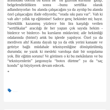
arasındaki önemli bir kısmı ise “bir güzellik kursuna” gidip,
belgelendirildikten sonra –bunu sertifika olarak
adlandırıyorlar- bu alanda çalışacağını ya da ayrılıp bu alanda
özel çalışacağını ifade ediyordu; “orada sıkı para var”. Vah ki
vah altı+ yıllık tıp eğitimine! Sadece genç hekimler mi; hayır.
Süreklilik kazanmış yüzlerce bin lira karşılığı verilen
“sertifikalar” aracılığı ile her yaştan çok sayıda hekim -
binlerce ve binlerce- bu kursların müdavimi; aile hekimliği
odalarında (birim!) artık bu işlerde yapılıyor. Özel ya da
merdiven altı! Kanıta dayalı tıp ya da etik yerini kanaate ve
getiriye bağlı müdahale teknisyenliğine dönüştürülmüş
durumda; ne yazık ki mesleki varoluşa dair bir sorgulama
yok. Bir eğitim sorunu! Ve görünen o ki bu mekânların ve bu
“teknisyenlerin” jargonuyla “botox dürtme” ya da “saç
kondu” işi büyüyerek devam edecek.
*