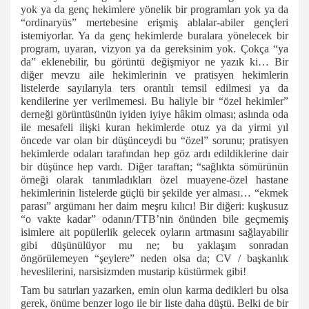
yok ya da genç hekimlere yönelik bir programları yok ya da
“ordinaryüs” mertebesine erişmiş ablalar-abiler gençleri
istemiyorlar. Ya da genç hekimlerde buralara yönelecek bir
program, uyaran, vizyon ya da gereksinim yok. Çokça “ya
da” eklenebilir, bu görüntü değişmiyor ne yazık ki… Bir
diğer mevzu aile hekimlerinin ve pratisyen hekimlerin
listelerde sayılarıyla ters orantılı temsil edilmesi ya da
kendilerine yer verilmemesi. Bu haliyle bir “özel hekimler”
derneği görüntüsünün iyiden iyiye hâkim olması; aslında oda
ile mesafeli ilişki kuran hekimlerde otuz ya da yirmi yıl
öncede var olan bir düşünceydi bu “özel” sorunu; pratisyen
hekimlerde odaları tarafından hep göz ardı edildiklerine dair
bir düşünce hep vardı. Diğer taraftan; “sağlıkta sömürünün
örneği olarak tanımladıkları özel muayene-özel hastane
hekimlerinin listelerde güçlü bir şekilde yer alması… “ekmek
parası” argümanı her daim meşru kılıcı! Bir diğeri: kuşkusuz
“o vakte kadar” odanın/TTB’nin önünden bile geçmemiş
isimlere ait popülerlik gelecek oyların artmasını sağlayabilir
gibi düşünülüyor mu ne; bu yaklaşım sonradan
öngörülemeyen “şeylere” neden olsa da; CV / başkanlık
heveslilerini, narsisizmden mustarip küstürmek gibi!
Tam bu satırları yazarken, emin olun karma dedikleri bu olsa
gerek, önüme benzer logo ile bir liste daha düştü. Belki de bir