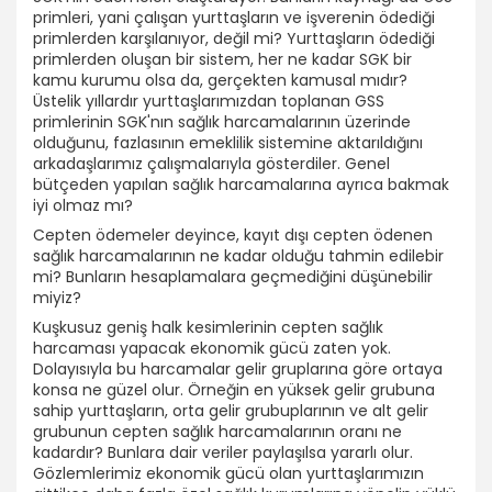
primleri, yani çalışan yurttaşların ve işverenin ödediği
primlerden karşılanıyor, değil mi? Yurttaşların ödediği
primlerden oluşan bir sistem, her ne kadar SGK bir
kamu kurumu olsa da, gerçekten kamusal mıdır?
Üstelik yıllardır yurttaşlarımızdan toplanan GSS
primlerinin SGK'nın sağlık harcamalarının üzerinde
olduğunu, fazlasının emeklilik sistemine aktarıldığını
arkadaşlarımız çalışmalarıyla gösterdiler. Genel
bütçeden yapılan sağlık harcamalarına ayrıca bakmak
iyi olmaz mı?
Cepten ödemeler deyince, kayıt dışı cepten ödenen
sağlık harcamalarının ne kadar olduğu tahmin edilebir
mi? Bunların hesaplamalara geçmediğini düşünebilir
miyiz?
Kuşkusuz geniş halk kesimlerinin cepten sağlık
harcaması yapacak ekonomik gücü zaten yok.
Dolayısıyla bu harcamalar gelir gruplarına göre ortaya
konsa ne güzel olur. Örneğin en yüksek gelir grubuna
sahip yurttaşların, orta gelir grubuplarının ve alt gelir
grubunun cepten sağlık harcamalarının oranı ne
kadardır? Bunlara dair veriler paylaşılsa yararlı olur.
Gözlemlerimiz ekonomik gücü olan yurttaşlarımızın