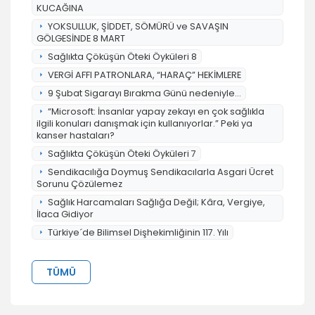
KUCAĞINA
YOKSULLUK, ŞİDDET, SÖMÜRÜ ve SAVAŞIN
GÖLGESİNDE 8 MART
Sağlıkta Çöküşün Öteki Öyküleri 8
VERGİ AFFI PATRONLARA, “HARAÇ” HEKİMLERE
9 Şubat Sigarayı Bırakma Günü nedeniyle...
“Microsoft: İnsanlar yapay zekayı en çok sağlıkla
ilgili konuları danışmak için kullanıyorlar.” Peki ya
kanser hastaları?
Sağlıkta Çöküşün Öteki Öyküleri 7
Sendikacılığa Doymuş Sendikacılarla Asgari Ücret
Sorunu Çözülemez
Sağlık Harcamaları Sağlığa Değil; Kâra, Vergiye,
İlaca Gidiyor
Türkiye´de Bilimsel Dişhekimliğinin 117. Yılı
TÜMÜ