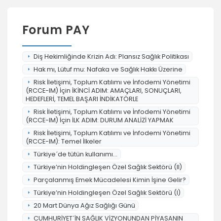
Forum PAY
Diş Hekimliğinde Krizin Adı: Plansız Sağlık Politikası
Hak mı, Lütuf mu: Nafaka ve Sağlık Hakkı Üzerine
Risk İletişimi, Toplum Katılımı ve İnfodemi Yönetimi
(RCCE-IM) İçin İKİNCİ ADIM: AMAÇLARI, SONUÇLARI,
HEDEFLERİ, TEMEL BAŞARI İNDİKATÖRLE
Risk İletişimi, Toplum Katılımı ve İnfodemi Yönetimi
(RCCE-IM) İçin İLK ADIM: DURUM ANALİZİ YAPMAK
Risk İletişimi, Toplum Katılımı ve İnfodemi Yönetimi
(RCCE-IM): Temel İlkeler
Türkiye´de tütün kullanımı...
Türkiye’nin Holdingleşen Özel Sağlık Sektörü (II)
Parçalanmış Emek Mücadelesi Kimin İşine Gelir?
Türkiye’nin Holdingleşen Özel Sağlık Sektörü (I)
20 Mart Dünya Ağız Sağlığı Günü
CUMHURİYET´İN SAĞLIK VİZYONUNDAN PİYASANIN