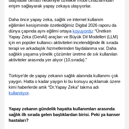
ulaşılabilir olması nedeniyle özellikle mobil cihazlarından 
erişim sağlayarak yapay zekaya ulaşıyorlar. 
Daha önce yapay zeka, sağlık ve internet kullanım 
eğilimleri kesişiminde özetlediğimiz Digital 2026 raporu da 
dünya çapında 
aynı eğilimi ortaya 
koyuyordu
: “Üretken 
Yapay Zeka (GenAI) araçları ve Büyük Dil Modelleri (LLM) 
için en popüler kullanıcı aktiviteleri incelendiğinde ilk sırada 
terapi ve arkadaşlık hizmetlerinden faydalanma var. Daha 
sağlıklı yaşama yönelik çözümler üretme de sık kullanılan 
aktiviteler arasında yer alıyor (10.sırada).” 
Türkiye’de de yapay zekanın sağlık alanında kullanımı çok 
yaygın. Hatta o kadar yaygın ki bu konuyu açıklamak üzere 
kimi haberlerde artık “Dr.Yapay Zeka” takma adı 
kullanılıyor
. 
Yapay zekanın gündelik hayatta kullanımları arasında 
sağlık ilk sırada gelen başlıklardan birisi. Peki ya kanser 
hastaları?