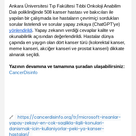
Ankara Üniversitesi Tıp Fakültesi Tıbbi Onkoloji Anabilim 
Dalı polikliniğinde 508 kanser hastası ve bakıcıları ile 
yapılan bir çalışmada ise hastaların çevrimiçi sordukları 
sorular listelendi ve sorular yapay zekaya (ChatGPT’ye) 
yönlendirildi
. Yapay zekanın verdiği cevaplar kalite ve 
okunabilirlik açısından değerlendirildi. Hastalar dünya 
çapında en yaygın olan dört kanser türü (kolorektal kanser, 
meme kanseri, akciğer kanseri ve prostat kanseri) dikkate 
alınarak seçildi. 
Yazının devamına ve tamamına şuradan ulaşabilirsiniz:
CancerDisinfo
🔗
https://cancerdisinfo.org/tr/microsoft-insanlar-
yapay-zekayi-en-cok-saglikla-ilgili-konulari-
danismak-icin-kullaniyorlar-peki-ya-kanser-
hastalari/