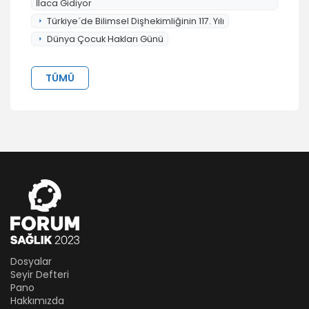
İlaca Gidiyor
Türkiye´de Bilimsel Dişhekimliğinin 117. Yılı
Dünya Çocuk Hakları Günü
TÜMÜ
Dosyalar
Seyir Defteri
Pano
Hakkımızda