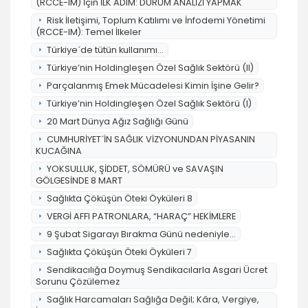
(RCCE-IM) İçin İLK ADIM: DURUM ANALİZİ YAPMAK
Risk İletişimi, Toplum Katılımı ve İnfodemi Yönetimi
(RCCE-IM): Temel İlkeler
Türkiye´de tütün kullanımı...
Türkiye’nin Holdingleşen Özel Sağlık Sektörü (II)
Parçalanmış Emek Mücadelesi Kimin İşine Gelir?
Türkiye’nin Holdingleşen Özel Sağlık Sektörü (I)
20 Mart Dünya Ağız Sağlığı Günü
CUMHURİYET´İN SAĞLIK VİZYONUNDAN PİYASANIN
KUCAĞINA
YOKSULLUK, ŞİDDET, SÖMÜRÜ ve SAVAŞIN
GÖLGESİNDE 8 MART
Sağlıkta Çöküşün Öteki Öyküleri 8
VERGİ AFFI PATRONLARA, “HARAÇ” HEKİMLERE
9 Şubat Sigarayı Bırakma Günü nedeniyle...
Sağlıkta Çöküşün Öteki Öyküleri 7
Sendikacılığa Doymuş Sendikacılarla Asgari Ücret
Sorunu Çözülemez
Sağlık Harcamaları Sağlığa Değil; Kâra, Vergiye,