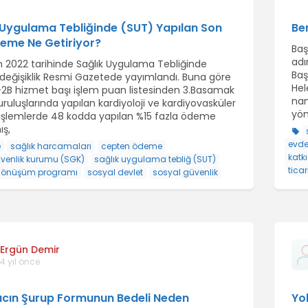
 Uygulama Tebliğinde (SUT) Yapılan Son
Be
eme Ne Getiriyor?
Baş
adı
an 2022 tarihinde Sağlık Uygulama Tebliğinde
Baş
 değişiklik Resmi Gazetede yayımlandı. Buna göre
Hel
-2B hizmet başı işlem puan listesinden 3.Basamak
nam
uruluşlarında yapılan kardiyoloji ve kardiyovasküler
yön
 işlemlerde 48 kodda yapılan %15 fazla ödeme
ış,
evde
e
sağlık harcamaları
cepten ödeme
katkı
venlik kurumu (SGK)
sağlık uygulama tebliğ (SUT)
tica
 dönüşüm programı
sosyal devlet
sosyal güvenlik
Ergün Demir
4 yıl önce
lacın Şurup Formunun Bedeli Neden
Yo