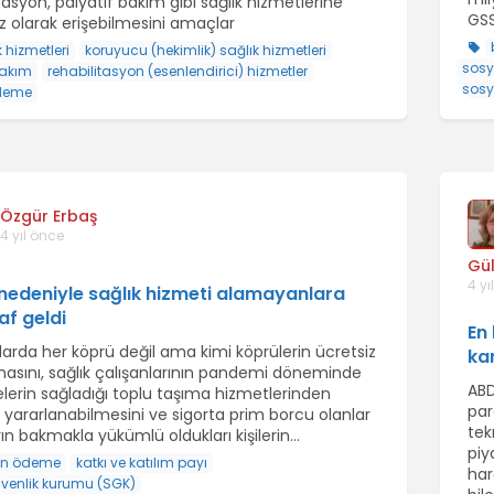
tasyon, palyatif bakım gibi sağlık hizmetlerine
GSS
iz olarak erişebilmesini amaçlar
k hizmetleri
koruyucu (hekimlik) sağlık hizmetleri
sosy
bakım
rehabilitasyon (esenlendirici) hizmetler
sosy
deme
Özgür Erbaş
4 yıl önce
Gül
4 yı
nedeniyle sağlık hizmeti alamayanlara
af geldi
En
arda her köprü değil ama kimi köprülerin ücretsiz
ka
lmasını, sağlık çalışanlarının pandemi döneminde
ABD
elerin sağladığı toplu taşıma hizmetlerinden
par
 yararlanabilmesini ve sigorta prim borcu olanlar
tek
ın bakmakla yükümlü oldukları kişilerin...
piy
en ödeme
katkı ve katılım payı
har
venlik kurumu (SGK)