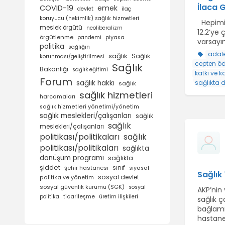
İlaca 
COVID-19
emek
devlet
ilaç
koruyucu (hekimlik) sağlık hizmetleri
Hepimiz
meslek örgütü
neoliberalizm
12.2’ye
örgütlenme
pandemi
piyasa
varsayım
politika
sağlığın
adale
sağlık
Sağlık
korunması/geliştirilmesi
cepten ö
Sağlık
Bakanlığı
sağlık eğitimi
katkı ve k
Forum
sağlık hakkı
sağlıkta
sağlık
sağlık hizmetleri
harcamaları
sağlık hizmetleri yönetimi/yönetim
sağlık meslekleri/çalışanları
sağlık
sağlık
meslekleri/çalışanları
politikası/politikaları
sağlık
politikası/politikaları
sağlıkta
dönüşüm programı
sağlıkta
şiddet
şehir hastanesi
sınıf
siyasal
Sağlık
sosyal devlet
politika ve yönetim
sosyal güvenlik kurumu (SGK)
sosyal
AKP’nin 
politika
ticarileşme
üretim ilişkileri
sağlık ç
bağlamı
hastane