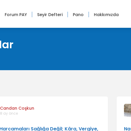
|
|
|
|
Forum PAY
Seyir Defteri
Pano
Hakkımızda
lar
Candan Coşkun
8 ay önce
 Harcamaları Sağlığa Değil; Kâra, Vergiye,
Nas