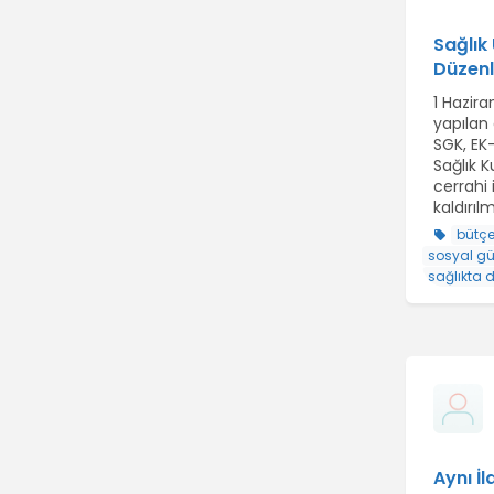
Sağlık
Düzenl
1 Hazir
yapılan
SGK, EK
Sağlık K
cerrahi
kaldırılm
bütç
sosyal gü
sağlıkta
Aynı İ