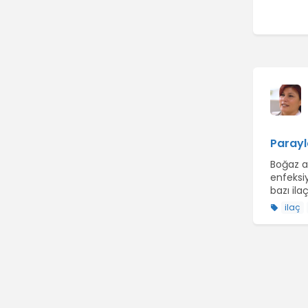
Parayla
Boğaz a
enfeksi
bazı ila
ilaç