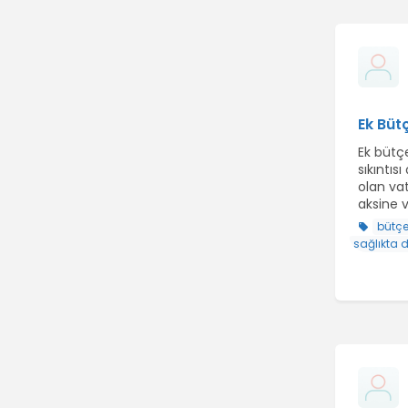
Ek Bütç
Ek bütçe
sıkıntıs
olan vat
aksine v
bütç
sağlıkta