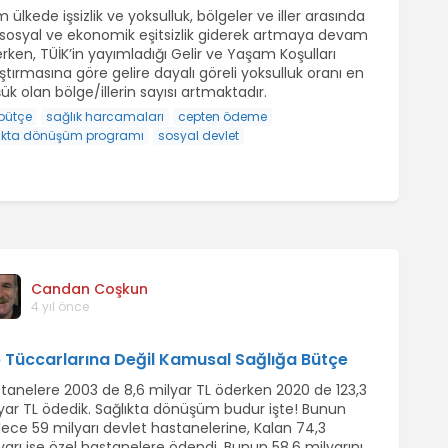
 ülkede işsizlik ve yoksulluk, bölgeler ve iller arasında
 sosyal ve ekonomik eşitsizlik giderek artmaya devam
rken, TÜİK’in yayımladığı Gelir ve Yaşam Koşulları
ştırmasına göre gelire dayalı göreli yoksulluk oranı en
ük olan bölge/illerin sayısı artmaktadır.
bütçe
sağlık harcamaları
cepten ödeme
ıkta dönüşüm programı
sosyal devlet
Candan Coşkun
4 yıl önce
p Tüccarlarına Değil Kamusal Sağlığa Bütçe
tanelere 2003 de 8,6 milyar TL öderken 2020 de 123,3
yar TL ödedik. Sağlıkta dönüşüm budur işte! Bunun
ece 59 milyarı devlet hastanelerine, Kalan 74,3
yarı ise özel hastanelere ödendi. Bunun 58,6 milyarını