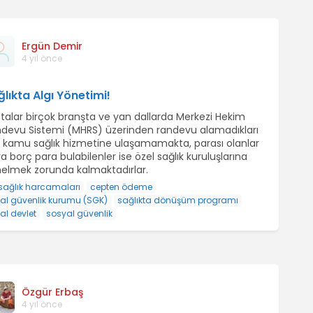
Ergün Demir
4 yıl önce
lıkta Algı Yönetimi!
talar birçok branşta ve yan dallarda Merkezi Hekim
devu Sistemi (MHRS) üzerinden randevu alamadıkları
n kamu sağlık hizmetine ulaşamamakta, parası olanlar
a borç para bulabilenler ise özel sağlık kuruluşlarına
elmek zorunda kalmaktadırlar.
sağlık harcamaları
cepten ödeme
al güvenlik kurumu (SGK)
sağlıkta dönüşüm programı
al devlet
sosyal güvenlik
Özgür Erbaş
4 yıl önce