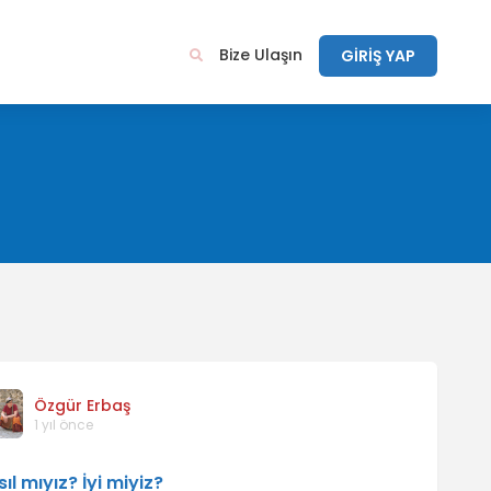
Bize Ulaşın
GİRİŞ YAP
Özgür Erbaş
1 yıl önce
ıl mıyız? İyi miyiz?