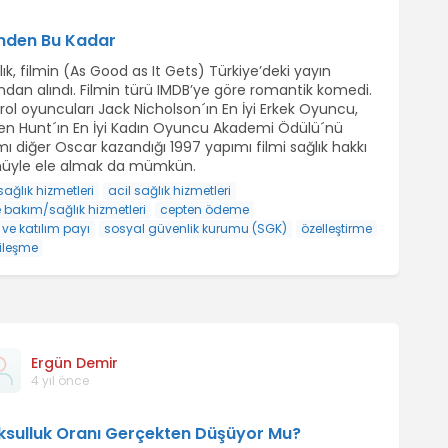
nden Bu Kadar
lık, filmin (As Good as It Gets) Türkiye’deki yayın
ndan alındı. Filmin türü IMDB’ye göre romantik komedi.
rol oyuncuları Jack Nicholson´ın En İyi Erkek Oyuncu,
en Hunt´ın En İyi Kadın Oyuncu Akademi Ödülü´nü
ı diğer Oscar kazandığı 1997 yapımı filmi sağlık hakkı
üyle ele almak da mümkün.
sağlık hizmetleri
acil sağlık hizmetleri
 bakım/sağlık hizmetleri
cepten ödeme
 ve katılım payı
sosyal güvenlik kurumu (SGK)
özelleştirme
rileşme
Ergün Demir
4 yıl önce
ksulluk Oranı Gerçekten Düşüyor Mu?