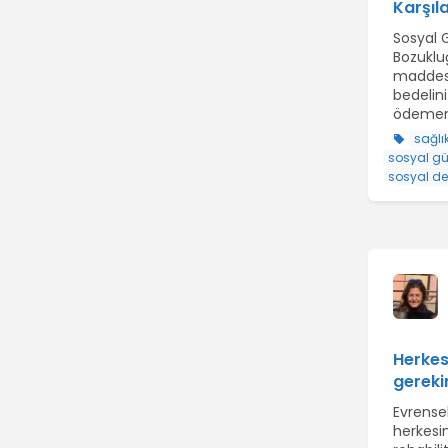
Karşı
Sosyal G
Bozuklu
maddesi
bedelin
ödemem
sağlı
sosyal gü
sosyal de
Herkesi
gerekir
Evrensel
herkesi