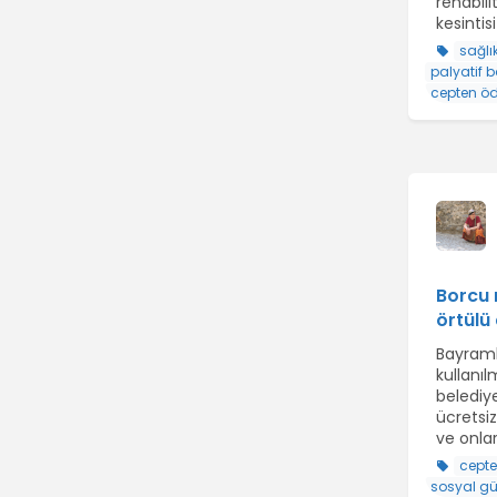
rehabili
kesintis
sağlı
palyatif 
cepten ö
Borcu 
örtülü 
Bayraml
kullanı
belediy
ücretsiz
ve onlar
cept
sosyal gü