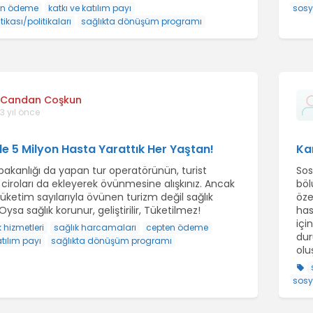
en ödeme
katkı ve katılım payı
sosy
tikası/politikaları
sağlıkta dönüşüm programı
Candan Coşkun
3 yıl önce
e 5 Milyon Hasta Yarattık Her Yaştan!
Kan
bakanlığı da yapan tur operatörünün, turist
Sos
 ciroları da ekleyerek övünmesine alışkınız. Ancak
böl
üketim sayılarıyla övünen turizm değil sağlık
öze
Oysa sağlık korunur, geliştirilir, Tüketilmez!
has
içi
k hizmetleri
sağlık harcamaları
cepten ödeme
dur
atılım payı
sağlıkta dönüşüm programı
olu
sosy