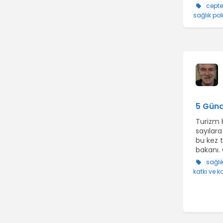
cept
sağlık poli
5 Günd
Turizm 
sayılara
bu kez t
bakanı. 
sağlı
katkı ve k