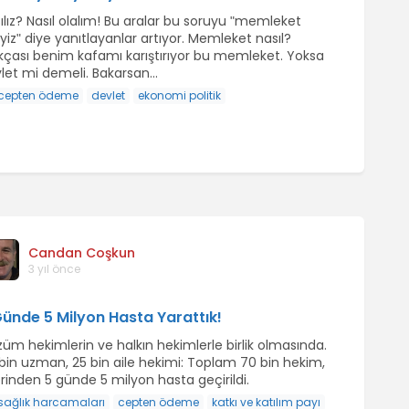
ılız? Nasıl olalım! Bu aralar bu soruyu ʺmemleket
iyizʺ diye yanıtlayanlar artıyor. Memleket nasıl?
kçası benim kafamı karıştırıyor bu memleket. Yoksa
let mi demeli. Bakarsan...
cepten ödeme
devlet
ekonomi politik
Candan Coşkun
3 yıl önce
Günde 5 Milyon Hasta Yarattık!
üm hekimlerin ve halkın hekimlerle birlik olmasında.
bin uzman, 25 bin aile hekimi: Toplam 70 bin hekim,
rinden 5 günde 5 milyon hasta geçirildi.
sağlık harcamaları
cepten ödeme
katkı ve katılım payı