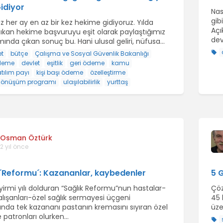
Gidiyor
Nas
gib
 her ay en az bir kez hekime gidiyoruz. Yılda
Açı
 çıkan hekime başvuruyu eşit olarak paylaştığımız
dev
ında çıkan sonuç bu. Hani ulusal geliri, nüfusa...
t
bütçe
Çalışma ve Sosyal Güvenlik Bakanlığı
deme
devlet
eşitlik
geri ödeme
kamu
atılım payı
kişi başı ödeme
özelleştirme
 dönüşüm programı
ulaşılabilirlik
yurttaş
Osman Öztürk
2 yıl önce
 ´Reformu´: Kazananlar, kaybedenler
5 
yirmi yılı dolduran “Sağlık Reformu”nun hastalar-
Çöz
alışanları-özel sağlık sermayesi üçgeni
45 
nda tek kazananı pastanın kremasını sıyıran özel
üze
 patronları olurken…