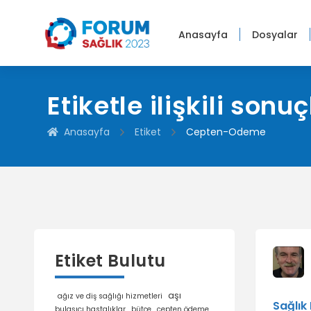
|
Anasayfa
Dosyalar
Etiketle ilişkili sonuç
Anasayfa
Etiket
Cepten-Odeme
Etiket Bulutu
aşı
ağız ve diş sağlığı hizmetleri
Sağlık
bulaşıcı hastalıklar
bütçe
cepten ödeme