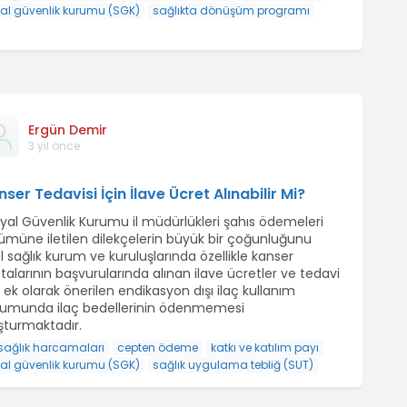
al güvenlik kurumu (SGK)
sağlıkta dönüşüm programı
Ergün Demir
3 yıl önce
ser Tedavisi İçin İlave Ücret Alınabilir Mi?
yal Güvenlik Kurumu il müdürlükleri şahıs ödemeleri
ümüne iletilen dilekçelerin büyük bir çoğunluğunu
l sağlık kurum ve kuruluşlarında özellikle kanser
talarının başvurularında alınan ilave ücretler ve tedavi
n ek olarak önerilen endikasyon dışı ilaç kullanım
umunda ilaç bedellerinin ödenmemesi
şturmaktadır.
sağlık harcamaları
cepten ödeme
katkı ve katılım payı
al güvenlik kurumu (SGK)
sağlık uygulama tebliğ (SUT)