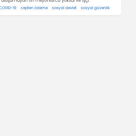
e ulaşamayan on milyonlarca yoksul ve işçi.
COVID-19
cepten ödeme
sosyal devlet
sosyal güvenlik