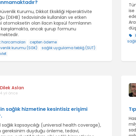
lanmamaktadır?
Tüm
ise
üvenlik Kurumu, Dikkat Eksikliği Hiperaktivite
ede
ğu (DEHB) tedavisinde kullanılan ve etken
Ara
 atomoksetin olan ilacın kapsül formlarının
düş
i karşılamakta, ancak şurup formunu
ektedir.
sağl
k harcamaları
cepten ödeme
venlik kurumu (SGK)
sağlık uygulama tebliğ (SUT)
vlet
Dilek Aslan
4 yıl önce
n sağlık hizmetine kesintisiz erişimi
Tı
.
Has
mil
 sağlık kapsayıcılığı (universal health coverage),
sad
n gereksinim duyduğu önleme, tedavi,
mil