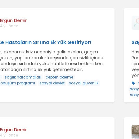
Ergün Demir
4 yıl önce
e Hastaların Sırtına Ek Yük Getiriyor!
Sağ
, ekonomik kriz nedeniyle geliri azalan, geçim
Has
ı çeken, yapılan zamlar karşısında çaresizlik içinde
Ran
andaşın sırtındaki yükü hafifletmesi beklenirken,
içi
atandaşın sırtına ek yük getirmektedir.
vey
yön
e
sağlık harcamaları
cepten ödeme
 dönüşüm programı
sosyal devlet
sosyal güvenlik
sosy
sosy
Ergün Demir
4 yıl önce