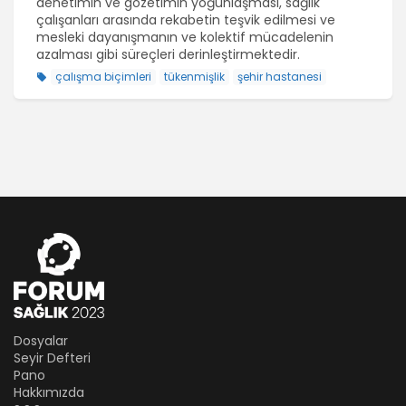
denetimin ve gözetimin yoğunlaşması, sağlık
çalışanları arasında rekabetin teşvik edilmesi ve
mesleki dayanışmanın ve kolektif mücadelenin
azalması gibi süreçleri derinleştirmektedir.
çalışma biçimleri
tükenmişlik
şehir hastanesi
Dosyalar
Seyir Defteri
Pano
Hakkımızda