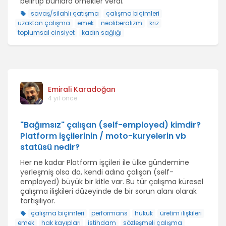
belirtip bunlara örnekler verdi.
savaş/silahlı çatışma
çalışma biçimleri
uzaktan çalışma
emek
neoliberalizm
kriz
toplumsal cinsiyet
kadın sağlığı
Emirali Karadoğan
4 yıl önce
"Bağımsız" çalışan (self-employed) kimdir?
Platform işçilerinin / moto-kuryelerin vb
statüsü nedir?
Her ne kadar Platform işçileri ile ülke gündemine
yerleşmiş olsa da, kendi adına çalışan (self-
employed) büyük bir kitle var. Bu tür çalışma küresel
çalışma ilişkileri düzeyinde de bir sorun alanı olarak
tartışılıyor.
çalışma biçimleri
performans
hukuk
üretim ilişkileri
emek
hak kayıpları
istihdam
sözleşmeli çalışma