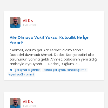
Ali Erol
1 yıl önce
Aile Olmaya Vakit Yoksa, Kutsallık Ne İşe
Yarar?
ʺ Ahmet, oğlum gel. Kar şerbeti aldım sana.ʺ
Dedesini duymadı Ahmet. Dedesi Kar şerbetini alıp
torununun yanına geldi. Ahmet, babasının yeni aldığı
arabayla oynuyordu. Dedesi, ʺOğlum, o...
çalışma biçimleri
esnek çalışma/esnekleştirme
işyeri sağlık birimi
Ali Erol
1 yıl önce