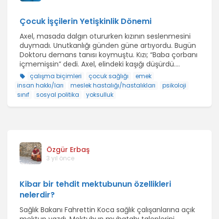
Çocuk İşçilerin Yetişkinlik Dönemi
Axel, masada dalgın otururken kızının seslenmesini
duymadı. Unutkanlığı günden güne artıyordu. Bugün
Doktoru demans tanısı koymuştu. Kızı; “Baba çorbanı
içmemişsin” dedi. Axel, elindeki kaşığı düşürdü....
çalışma biçimleri
çocuk sağlığı
emek
insan hakkı/ları
meslek hastalığı/hastalıkları
psikoloji
sınıf
sosyal politika
yoksulluk
Özgür Erbaş
3 yıl önce
Kibar bir tehdit mektubunun özellikleri
nelerdir?
Sağlık Bakanı Fahrettin Koca sağlık çalışanlarına açık