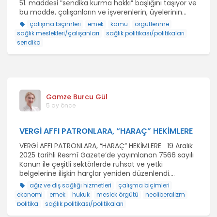
51. maddesi ʺsendika kurma hakkıʺ başlığını taşıyor ve
bu madde, çalışanların ve işverenlerin, üyelerinin...
çalışma biçimleri
emek
kamu
örgütlenme
sağlık meslekleri/çalışanları
sağlık politikası/politikaları
sendika
Gamze Burcu Gül
5 ay önce
VERGİ AFFI PATRONLARA, “HARAÇ” HEKİMLERE
VERGİ AFFI PATRONLARA, “HARAÇ” HEKİMLERE 19 Aralık
2025 tarihli Resmî Gazete’de yayımlanan 7566 sayılı
Kanun ile çeşitli sektörlerde ruhsat ve yetki
belgelerine ilişkin harçlar yeniden düzenlendi....
ağız ve diş sağlığı hizmetleri
çalışma biçimleri
ekonomi
emek
hukuk
meslek örgütü
neoliberalizm
politika
sağlık politikası/politikaları