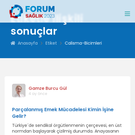
Etiketle ilişkili
sonuçlar
Anasayfa
Etiket
Calisma-Bicimleri
Gamze Burcu Gül
4 ay önce
Parçalanmış Emek Mücadelesi Kimin İşine
Gelir?
Türkiye´de sendikal örgütlenmenin çerçevesi, en üst
normdan başlayarak çizilmiş durumda. Anayasanın